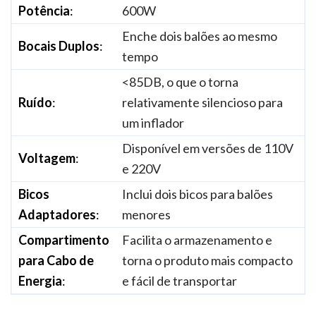
Potência
:
600W
Enche dois balões ao mesmo
Bocais Duplos
:
tempo
<85DB, o que o torna
Ruído
:
relativamente silencioso para
um inflador
Disponível em versões de 110V
Voltagem
:
e 220V
Bicos
Inclui dois bicos para balões
Adaptadores
:
menores
Compartimento
Facilita o armazenamento e
para Cabo de
torna o produto mais compacto
Energia
:
e fácil de transportar